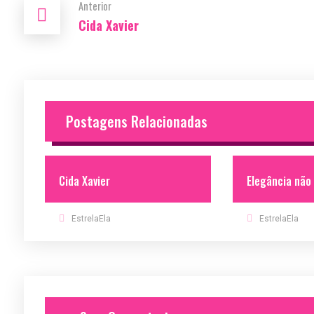
Anterior
Cida Xavier
Postagens Relacionadas
Cida Xavier
Elegância não
EstrelaEla
EstrelaEla